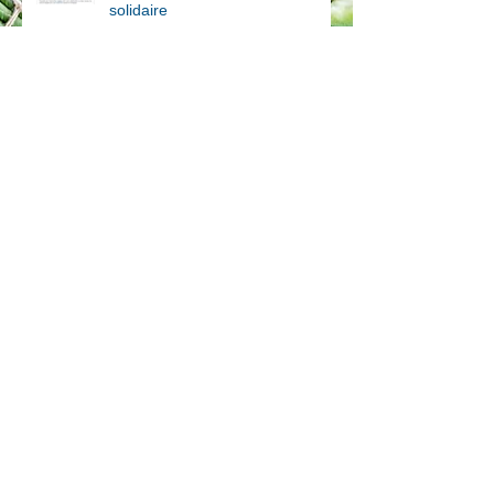
solidaire
On se met au vert?
Archives
novembre 2019
(1)
1 post
novembre 2018
(1)
1 post
juillet 2018
(1)
1 post