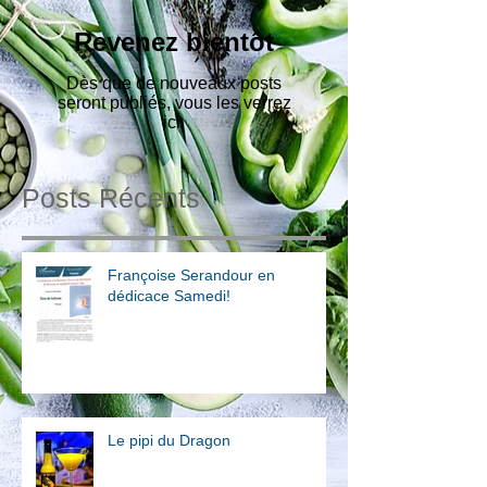
Revenez bientôt
Dès que de nouveaux posts
seront publiés, vous les verrez
ici.
Posts Récents
Françoise Serandour en
dédicace Samedi!
Le pipi du Dragon