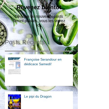
Revenez bientôt
Dès que de nouveaux posts
seront publiés, vous les verrez
ici.
Posts Récents
Françoise Serandour en
dédicace Samedi!
Le pipi du Dragon