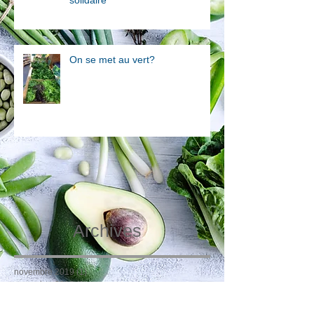
On se met au vert?
Archives
novembre 2019
(1)
1 post
novembre 2018
(1)
1 post
juillet 2018
(1)
1 post
juin 2018
(1)
1 post