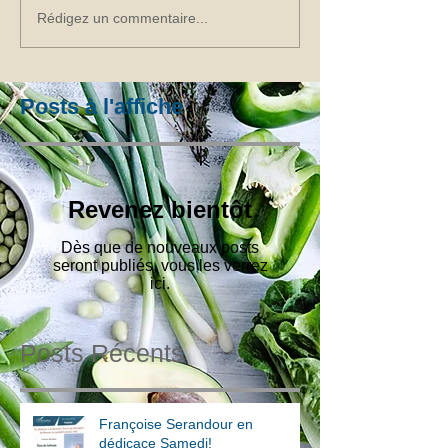
Rédigez un commentaire...
Posts à l'affiche
Revenez bientôt
Dès que de nouveaux posts
seront publiés, vous les verrez
ici.
Posts Récents
Françoise Serandour en
dédicace Samedi!