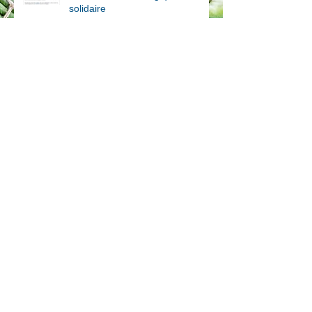
solidaire
On se met au vert?
Archives
novembre 2019
(1)
1 post
novembre 2018
(1)
1 post
juillet 2018
(1)
1 post