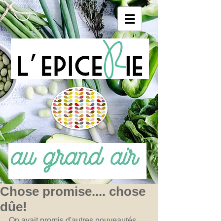
Chose promise.... chose
dûe!
On avait promis d'autres nouveautés 