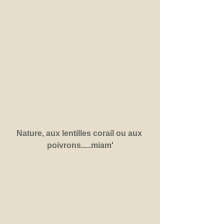
Nature, aux lentilles corail ou aux 
poivrons.....miam'