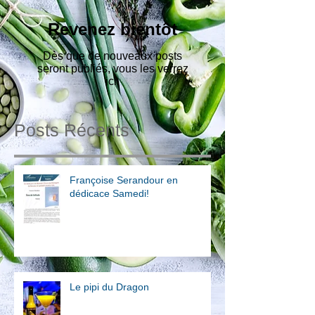
Revenez bientôt
Dès que de nouveaux posts
seront publiés, vous les verrez
ici.
Posts Récents
Françoise Serandour en
dédicace Samedi!
Le pipi du Dragon