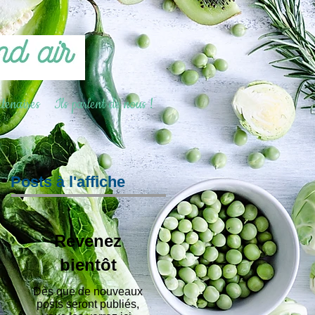
tenaires
Ils parlent de nous !
Posts à l'affiche
Revenez
bientôt
Dès que de nouveaux
posts seront publiés,