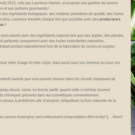
 Août 2015, crée par Laurence Hamon, et propose une gamme de savons 
es et aux parfums gourmands ! 
E
 des ingrédients biologiques, des matières premières de qualité, des huiles 
n plus, Laurence travaille chaque fois que possible avec des 
producteurs 
ue !
ont colorés avec des ingrédients naturels tels que des argiles, des plantes, 
nt parfumés uniquement avec des huiles essentielles naturelles.
ratant produit naturellement lors de la fabrication du savon) et surgras.
our votre visage et votre corps, mais aussi pour vos cheveux ou pour vos 
oduits lavants que vous pouvez trouver dans les circuits classiques de 
peau douce, saine, en bonne santé, quand celle-ci est trop souvent 
its chimiques présents dans les cosmétiques conventionnels. 
peaux à problèmes afin d’assainir, rééquilibrer la flore naturelle de la 
es savons Aubergine sont entièrement compostables (film et étui !).... Alors? 