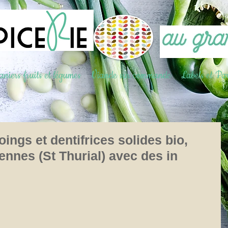
niers fruits et légumes
Viande sur commande
Labels et Par
ngs et dentifrices solides bio,
ennes (St Thurial) avec des in