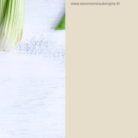
www.savonnerieaubergine.fr/