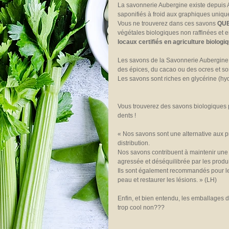
La savonnerie Aubergine existe depuis
saponifiés à froid aux graphiques uniqu
Vous ne trouverez dans ces savons 
QU
végétales biologiques non raffinées et e
locaux certifiés en agriculture biologiq
Les savons de la Savonnerie Aubergine s
des épices, du cacao ou des ocres et so
Les savons sont riches en glycérine (hyd
Vous trouverez des savons biologiques p
dents !
« Nos savons sont une alternative aux pr
distribution.
Nos savons contribuent à maintenir une 
agressée et déséquilibrée par les produ
Ils sont également recommandés pour les 
peau et restaurer les lésions. » (LH)
Enfin, et bien entendu, les emballages d
trop cool non???