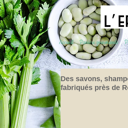
Accueil
Paniers gourmands
Pa
Des savons, shampoi
fabriqués près de R