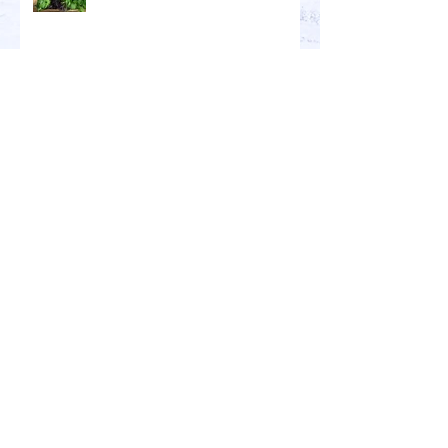
Archives
novembre 2019
(1)
1 post
novembre 2018
(1)
1 post
juillet 2018
(1)
1 post
juin 2018
(1)
1 post
mai 2018
(4)
4 posts
janvier 2018
(2)
2 posts
décembre 2017
(2)
2 posts
novembre 2017
(6)
6 posts
octobre 2017
(2)
2 posts
septembre 2017
(2)
2 posts
août 2017
(3)
3 posts