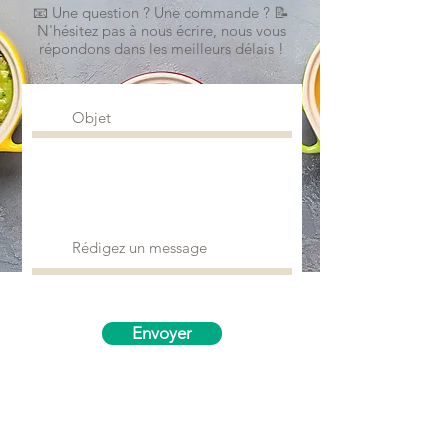
📧 Une question ? Une commande ? 📝
N'hésitez pas à nous écrire, nous vous
répondons dans les meilleurs délais !
Envoyer